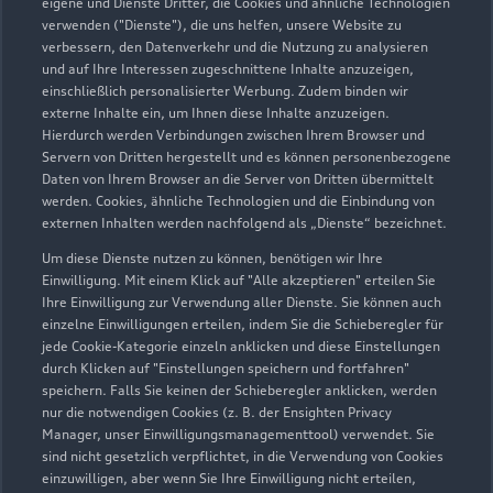
eigene und Dienste Dritter, die Cookies und ähnliche Technologien
verwenden ("Dienste"), die uns helfen, unsere Website zu
verbessern, den Datenverkehr und die Nutzung zu analysieren
Lingener Straße 89
und auf Ihre Interessen zugeschnittene Inhalte anzuzeigen,
49716 Meppen
einschließlich personalisierter Werbung. Zudem binden wir
externe Inhalte ein, um Ihnen diese Inhalte anzuzeigen.
05931 97990
Hierdurch werden Verbindungen zwischen Ihrem Browser und
Servern von Dritten hergestellt und es können personenbezogene
Daten von Ihrem Browser an die Server von Dritten übermittelt
schwarte.meppen@nowag.com
werden. Cookies, ähnliche Technologien und die Einbindung von
externen Inhalten werden nachfolgend als „Dienste“ bezeichnet.
Kontaktdaten herunterladen
Um diese Dienste nutzen zu können, benötigen wir Ihre
Einwilligung. Mit einem Klick auf "Alle akzeptieren" erteilen Sie
Ihre Einwilligung zur Verwendung aller Dienste. Sie können auch
einzelne Einwilligungen erteilen, indem Sie die Schieberegler für
Öffnungszeiten
jede Cookie-Kategorie einzeln anklicken und diese Einstellungen
durch Klicken auf "Einstellungen speichern und fortfahren"
speichern. Falls Sie keinen der Schieberegler anklicken, werden
nur die notwendigen Cookies (z. B. der Ensighten Privacy
Verkauf
Manager, unser Einwilligungsmanagementtool) verwendet. Sie
Geschlossen
,
öffnet am
Freitag 08:00
sind nicht gesetzlich verpflichtet, in die Verwendung von Cookies
einzuwilligen, aber wenn Sie Ihre Einwilligung nicht erteilen,