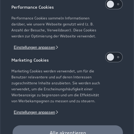
Kaufen & leasen
Alle Modelle
Performance Cookies
Modelle vergleichen
Service & Zubehör
Performance Cookies sammeln Informationen
Neuwagensuche
darüber, wie unsere Webseite genutzt wird (z. B.
Elektromodelle
Anzahl der Besuche, Verweildauer). Diese Cookies
Gebrauchtwagensuche
Support
werden zur Optimierung der Webseite verwendet.
Saisonale Angebote
Plug-in-Hybride
Gebrauchtwagen
Einstellungen anpassen
Audi Services
Über Audi
Kundenservice
Finanzierung
Marketing Cookies
Garantie
Händlersuche
Aktionen & Angebote
Unternehmen
Marketing Cookies werden verwendet, um für die
Audi digital services
Benutzer relevantere und auf deren Interessen
Audi Code
Geschäftskunden
Karriere
zugeschnittene Inhalte anzubieten. Sie werden auch
myAudi
verwendet, um die Erscheinungshäufigkeit einer
Häufige Fragen (FAQ)
Investor Relations
Werbeanzeige zu begrenzen und um die Effektivität
© 2026 AUDI AG. Alle Rechte vorbehalten
von Werbekampagnen zu messen und zu steuern.
Audi Online Beratung
Presse & Media Center
Impressum
Rechtliches
Hinweisgebersystem
Einstellungen anpassen
Online-Terminvereinbarung
Datenschutz
Datenschutzinformation
Cookie-Einstellungen
Servicekontakt
Cookie-Richtlinie
Barrierefreiheit
Audi erleben
Alle akzeptieren