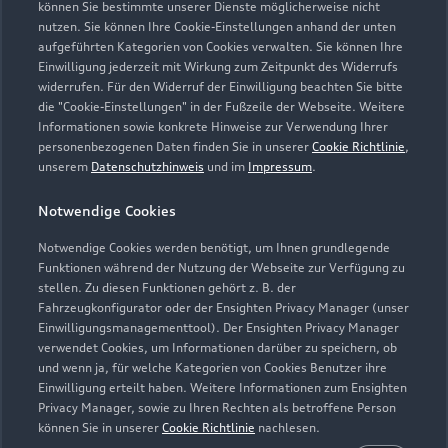
können Sie bestimmte unserer Dienste möglicherweise nicht
Service
nutzen. Sie können Ihre Cookie-Einstellungen anhand der unten
Geschlossen
,
öffnet am
Freitag 07:00
aufgeführten Kategorien von Cookies verwalten. Sie können Ihre
Einwilligung jederzeit mit Wirkung zum Zeitpunkt des Widerrufs
widerrufen. Für den Widerruf der Einwilligung beachten Sie bitte
Teile- & Zubehörverkauf
die "Cookie-Einstellungen" in der Fußzeile der Webseite. Weitere
Geschlossen
,
öffnet am
Freitag 08:00
Informationen sowie konkrete Hinweise zur Verwendung Ihrer
personenbezogenen Daten finden Sie in unserer
Cookie Richtlinie
,
unserem
Datenschutzhinweis
und im
Impressum
.
Werkstatt
Geschlossen
,
öffnet am
Freitag 08:00
Notwendige Cookies
Notwendige Cookies werden benötigt, um Ihnen grundlegende
Funktionen während der Nutzung der Webseite zur Verfügung zu
stellen. Zu diesen Funktionen gehört z. B. der
Fahrzeugkonfigurator oder der Ensighten Privacy Manager (unser
Einwilligungsmanagementtool). Der Ensighten Privacy Manager
Zurück nach oben
verwendet Cookies, um Informationen darüber zu speichern, ob
und wenn ja, für welche Kategorien von Cookies Benutzer ihre
Einwilligung erteilt haben. Weitere Informationen zum Ensighten
Modelle
Privacy Manager, sowie zu Ihren Rechten als betroffene Person
können Sie in unserer
Cookie Richtlinie
nachlesen.